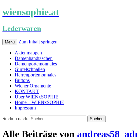
wiensophie.at
Lederwaren
Zum Inhalt springen
Menü
Aktenmappen
Damenhandtaschen
Damenportemonnaies
Gürtelschnallen
Herrenportemonnaies
Buttons
Wiener Ornamente
KONTAKT
Über WIENxSOPHIE
Home – WIENxSOPHIE
Impressum
Suchen nach:
Alle Beiträge von
andreas58_ad